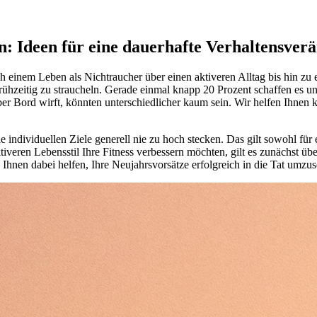
n: Ideen für eine dauerhafte Verhaltensver
ch einem Leben als Nichtraucher über einen aktiveren Alltag bis hin z
 frühzeitig zu straucheln. Gerade einmal knapp 20 Prozent schaffen es u
er Bord wirft, könnten unterschiedlicher kaum sein. Wir helfen Ihnen k
ch die individuellen Ziele generell nie zu hoch stecken. Das gilt sowohl
veren Lebensstil Ihre Fitness verbessern möchten, gilt es zunächst übe
 Ihnen dabei helfen, Ihre Neujahrsvorsätze erfolgreich in die Tat umzus