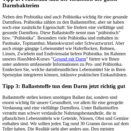
Darmbakterien
Neben den Probiotika sind auch Präbiotika wichtig für eine gesunde
Darmflora. Präbiotika zählen zu den Ballaststoffen, aber sie haben
noch eine zusätzliche Eigenschaft: Sie fördern eine vielfältige und
gesunde Darmflora. Diese Ballaststoffe nennt man "präbiotisch"
bzw. "Präbiotika". Besonders viele Präbiotika sind enthalten in:
Pastinake, Topinambur, Maniokwurzel oder Schwarzwurzel. Aber
auch einige gängige Lebensmittel wie Haferflocken, Bohnen,
Linsen, Zwiebeln und Endiviensalat liefern Präbiotika. Im Rahmen
unseres HausMed-Kurses "
Gesund mit Darm
" bieten wir Ihnen
unter anderem umfassende Informationen zu Pro- und Präbiotika.
Entdecken Sie, welche darmfreundlichen Lebensmittel Sie in Ihren
Speiseplan integrieren können, inklusive praktischen Einkaufslisten.
Tipp 3: Ballaststoffe tun dem Darm jetzt richtig gut
Ballaststoffe stellen keinen unnötigen Ballast dar, sondern sind
enorm wichtig für unsere Gesundheit, vor allem für eine geregelte
Verdauung und eine vielfältige Darmflora. Unter Ballaststoffen
versteht man schwer verdauliche Nahrungsbestandteile, die in
pflanzlichen Lebensmitteln wie Getreide, Nüssen, Obst und Gemüse
enthalten sind. Wir sollten jeden Tag rund 30 Gramm davon auf dem
Teller haben. Die Realität sieht aber anders aus. Den meisten