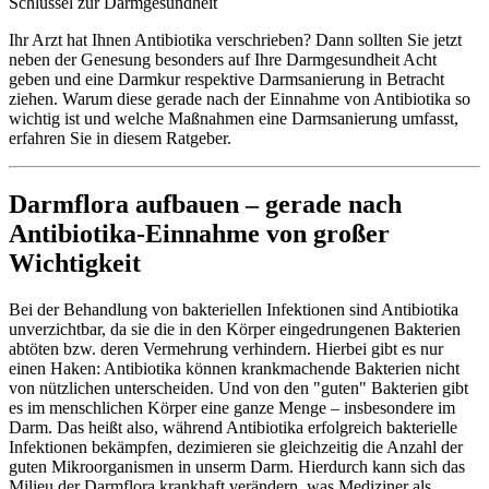
Schlüssel zur Darmgesundheit
Ihr Arzt hat Ihnen Antibiotika verschrieben? Dann sollten Sie jetzt
neben der Genesung besonders auf Ihre Darmgesundheit Acht
geben und eine Darmkur respektive Darmsanierung in Betracht
ziehen. Warum diese gerade nach der Einnahme von Antibiotika so
wichtig ist und welche Maßnahmen eine Darmsanierung umfasst,
erfahren Sie in diesem Ratgeber.
Darmflora aufbauen – gerade nach
Antibiotika-Einnahme von großer
Wichtigkeit
Bei der Behandlung von bakteriellen Infektionen sind Antibiotika
unverzichtbar, da sie die in den Körper eingedrungenen Bakterien
abtöten bzw. deren Vermehrung verhindern. Hierbei gibt es nur
einen Haken: Antibiotika können krankmachende Bakterien nicht
von nützlichen unterscheiden. Und von den "guten" Bakterien gibt
es im menschlichen Körper eine ganze Menge – insbesondere im
Darm. Das heißt also, während Antibiotika erfolgreich bakterielle
Infektionen bekämpfen, dezimieren sie gleichzeitig die Anzahl der
guten Mikroorganismen in unserm Darm. Hierdurch kann sich das
Milieu der Darmflora krankhaft verändern, was Mediziner als