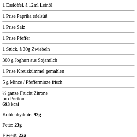
1 Esslöffel, à 12ml Leinöl
1 Prise Paprika edelsüß
1 Prise Salz
1 Prise Pfeffer
1 Stück, à 30g Zwiebeln
300 g Joghurt aus Sojamilch
1 Prise Kreuzkümmel gemahlen
5 g Minze / Pfefferminze frisch
½ ganze Frucht Zitrone
pro Portion
693
kcal
Kohlenhydrate:
92g
Fette:
23g
Eiweiß:
22g