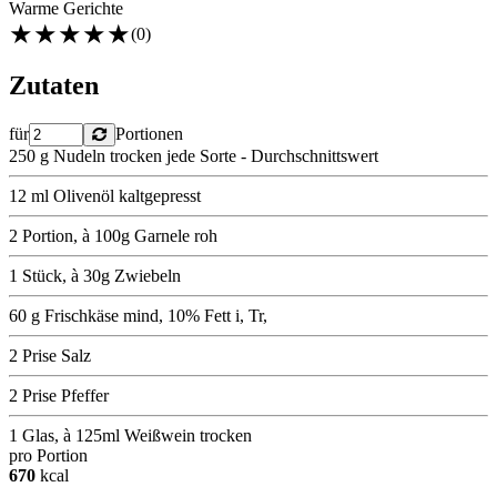
Warme Gerichte
★
★
★
★
★
(0)
Zutaten
für
Portionen
250 g Nudeln trocken jede Sorte - Durchschnittswert
12 ml Olivenöl kaltgepresst
2 Portion, à 100g Garnele roh
1 Stück, à 30g Zwiebeln
60 g Frischkäse mind, 10% Fett i, Tr,
2 Prise Salz
2 Prise Pfeffer
1 Glas, à 125ml Weißwein trocken
pro Portion
670
kcal