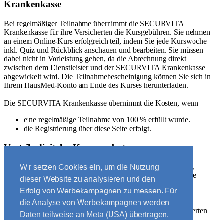
Krankenkasse
Bei regelmäßiger Teilnahme übernimmt die SECURVITA
Krankenkasse für ihre Versicherten die Kursgebühren. Sie nehmen
an einem Online-Kurs erfolgreich teil, indem Sie jede Kurswoche
inkl. Quiz und Rückblick anschauen und bearbeiten. Sie müssen
dabei nicht in Vorleistung gehen, da die Abrechnung direkt
zwischen dem Dienstleister und der SECURVITA Krankenkasse
abgewickelt wird. Die Teilnahmebescheinigung können Sie sich in
Ihrem HausMed-Konto am Ende des Kurses herunterladen.
Die SECURVITA Krankenkasse übernimmt die Kosten, wenn
eine regelmäßige Teilnahme von 100 % erfüllt wurde.
die Registrierung über diese Seite erfolgt.
Vorteile digitaler Kursangebote
Kurse mit individuellen Tipps, passend zu Ihrem Alltag
Wir setzen Cookies ein, um die Nutzung
Ziele erreichen mit 45 Minuten Zeitaufwand pro Woche
dieser Website zu analysieren und den
Intuitive Programme, verständliche Übungen
Erfolg von Werbekampagnen zu messen. Für
Auch für PC-Unerfahrene geeignet
Von Zuhause aus oder über mobile Geräte nutzbar
die Analyse von Werbekampagnen werden
Persönliche Antworten auf Ihre Fragen durch Fachexperten
Daten teilweise an Meta (USA) übertragen.
(Kursleitung) ist inklusive